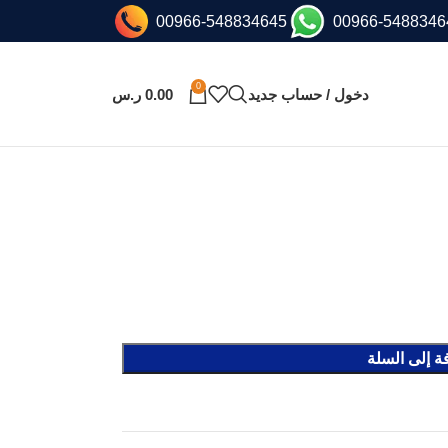
00966-548834645
00966-5488346
0
دخول / حساب جديد
0.00
ر.س
ة إلى السلة