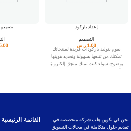
إعداد باركود
تصميم ب
التصميم
الت
1.00
ر.س
5.00
نقوم بتوليد باركودات فريدة لمنتجاتك
تمكنك من تتبعها بسهولة وتحديد هويتها
بوضوح. سواء كنت تملك متجرًا إلكترونيًا
أو متجرًا فعليًا، فإن وضع باركود على
منتجاتك يسهل عملية المبيعات وإدارة
المخزون بشكل كبير.
القائمة الرئيسية
نحن في تكوين هلب شركة متخصصة في
تقديم حلول متكاملة في مجالات التسويق