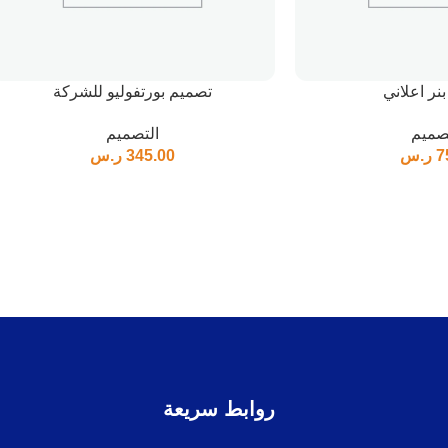
نر اعلاني
تصميم بورتفوليو للشركة
صميم
التصميم
7
ر.س
345.00
ر.س
روابط سريعة