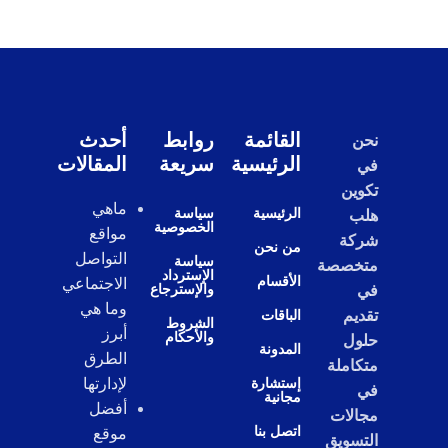
القائمة
روابط
أحدث
نحن
الرئيسية
سريعة
المقالات
في
تكوين
ماهي
الرئيسية
سياسة
هلب
الخصوصية
مواقع
شركة
من نحن
التواصل
سياسة
متخصصة
الإسترداد
الأقسام
الاجتماعي
والإسترجاع
في
وما هي
تقديم
الباقات
الشروط
أبرز
والأحكام
حلول
المدونة
الطرق
متكاملة
إستشارة
لإدارتها
في
مجانية
أفضل
مجالات
اتصل بنا
موقع
التسويق