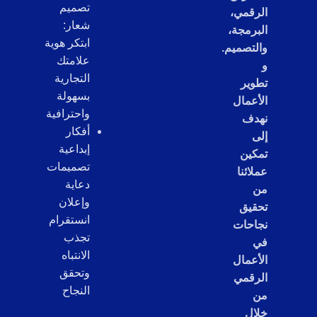
تصميم
الرقمي،
شعار:
البرمجة،
ابتكر هوية
والتصميم.
علامتك
و
التجارية
تطوير
بسهولة
الأعمال
واحترافية
نهدف
أفكار
إلى
إبداعية
تمكين
تصميمات
عملائنا
دعاية
من
وإعلان
تحقيق
انستقرام
نجاحات
تجذب
في
الانتباه
الأعمال
وتحقق
الرقمي
النجاح
من
خلال