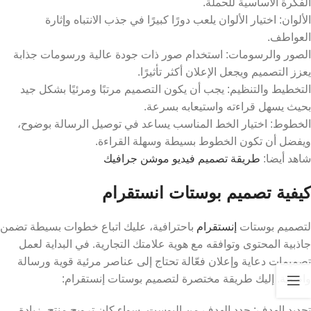
الفكرة الأساسية للحملة.
الألوان: اختيار الألوان يلعب دورًا كبيرًا في جذب الانتباه وإثارة
العواطف.
الصور والرسومات: استخدام صور ذات جودة عالية ورسومات جذابة
يعزز التصميم ويجعل الإعلان أكثر تأثيرًا.
التخطيط والتنظيم: يجب أن يكون التصميم مرتبًا ومرئيًا بشكل جيد
بحيث يسهل قراءته واستيعابه بسرعة.
الخطوط: اختيار الخط المناسب يساعد في توصيل الرسالة بوضوح،
ويفضل أن تكون الخطوط بسيطة وسهلة القراءة.
شاهد أيضا:
طريقة تصميم فيديو موشن جرافيك
كيفية
تصميم بوستات انستقرام
لتصميم بوستات
إنستقرام
باحترافية، عليك اتباع خطوات بسيطة تضمن
جاذبية المحتوى وتوافقه مع هوية علامتك التجارية. في البداية لعمل
تصميمات دعاية وإعلان فعّالة تحتاج إلى عناصر مرئية قوية ورسالة
واضحة. إليك طريقة مختصرة لتصميم بوستات إنستقرام:
تحديد الهدف: حدد الهدف من البوست، سواء كان ترويج منتج، زيادة