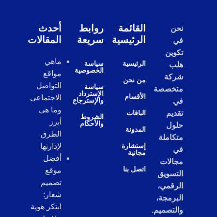
القائمة
روابط
أحدث
نحن
الرئيسية
سريعة
المقالات
في
تكوين
ماهي
الرئيسية
سياسة
هلب
الخصوصية
مواقع
شركة
من نحن
التواصل
سياسة
متخصصة
الإسترداد
الأقسام
الاجتماعي
والإسترجاع
في
وما هي
تقديم
الباقات
الشروط
أبرز
والأحكام
حلول
المدونة
الطرق
متكاملة
إستشارة
لإدارتها
في
مجانية
أفضل
مجالات
اتصل بنا
موقع
التسويق
تصميم
الرقمي،
شعار:
البرمجة،
ابتكر هوية
والتصميم.