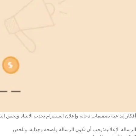
أفكار إبداعية تصميمات دعاية وإعلان انستقرام تجذب الانتباه وتحقق الن
الرسالة الإعلانية: يجب أن تكون الرسالة واضحة وجذابة، وتلخص