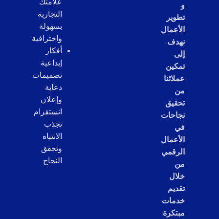
علامتك
و
التجارية
تطوير
بسهولة
الأعمال
واحترافية
نهدف
أفكار
إلى
إبداعية
تمكين
تصميمات
عملائنا
دعاية
من
وإعلان
تحقيق
انستقرام
نجاحات
تجذب
في
الانتباه
الأعمال
وتحقق
الرقمي
النجاح
من
خلال
تقديم
خدمات
مبتكرة