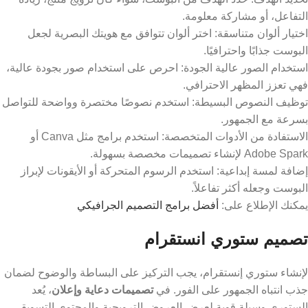
التفاعل، أو مشاركة معلومة.
اختيار ألوان متناسقة: اختر ألوان تتوافق مع هويتك البصرية لجعل
البوست جذابًا واحترافيًا.
استخدام الصور عالية الجودة: احرص على استخدام صور بجودة عالية،
فهي تعزز المظهر الاحترافي.
توظيف النصوص البسيطة: استخدم نصوصًا مختصرة وواضحة للتواصل
بسرعة مع الجمهور.
الاستفادة من الأدوات المتخصصة: استخدم برامج مثل Canva أو
Adobe Spark لإنشاء تصميمات مخصصة بسهولة.
إضافة لمسة إبداعية: استخدم الرسوم المتحركة أو الأيقونات لإبراز
البوست وجعله أكثر تفاعلاً.
يمكنك الإطلاع على:
أفضل برامج التصميم الجرافيكي
تصميم ستوري انستقرام
لإنشاء ستوري إنستقرام، يجب التركيز على البساطة والوضوح لضمان
جذب انتباه الجمهور على الفور. في
تصميمات دعاية وإعلان
، يُعد
الستوري وسيلة قوية لعرض العروض الترويجية والمحتوى التسويقي.