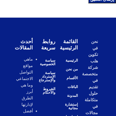
القائمة
روابط
أحدث
نحن
الرئيسية
سريعة
المقالات
في
تكوين
ماهي
الرئيسية
سياسة
هلب
الخصوصية
مواقع
شركة
من نحن
التواصل
سياسة
متخصصة
الإسترداد
الأقسام
الاجتماعي
والإسترجاع
في
وما هي
تقديم
الباقات
الشروط
أبرز
والأحكام
حلول
المدونة
الطرق
متكاملة
إستشارة
لإدارتها
في
مجانية
أفضل
مجالات