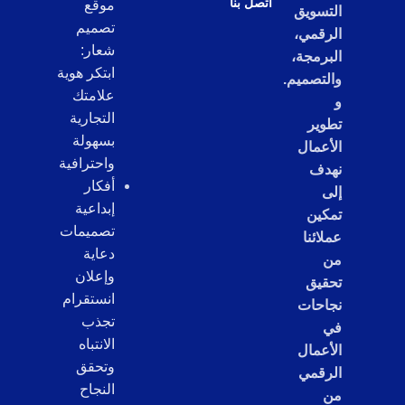
اتصل بنا
موقع
التسويق
تصميم
الرقمي،
شعار:
البرمجة،
ابتكر هوية
والتصميم.
علامتك
و
التجارية
تطوير
بسهولة
الأعمال
واحترافية
نهدف
أفكار
إلى
إبداعية
تمكين
تصميمات
عملائنا
دعاية
من
وإعلان
تحقيق
انستقرام
نجاحات
تجذب
في
الانتباه
الأعمال
وتحقق
الرقمي
النجاح
من