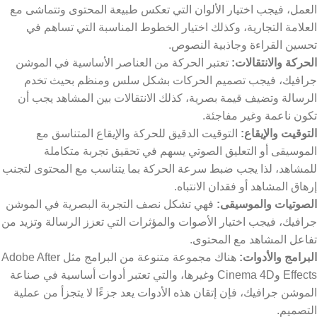
العمل، فيجب اختيار الألوان التي تعكس طبيعة المحتوى وتتماشى مع
العلامة التجارية، وكذلك اختيار الخطوط المناسبة التي تساهم في
تحسين القراءة وجاذبية النصوص.
الحركة والانتقالات:
تعتبر الحركة من العناصر الأساسية في الموشن
جرافيك، فيجب تصميم الحركات بشكل سلس ومنظم بحيث تخدم
الرسالة وتضيف قيمة بصرية، كذلك الانتقالات بين المشاهد يجب أن
تكون ناعمة وغير مفاجئة.
التوقيت والإيقاع:
التوقيت الدقيق للحركة والإيقاع المتناسق مع
الموسيقى أو التعليق الصوتي يسهم في تحقيق تجربة متكاملة
للمشاهد، لذا يجب ضبط سرعة الحركة بما يتناسب مع المحتوى لتجنب
إرهاق المشاهد أو فقدان الانتباه.
الصوتيات والموسيقى:
فهي تشكل نصف التجربة البصرية في الموشن
جرافيك، فيجب اختيار الأصوات والمؤثرات التي تعزز الرسالة وتزيد من
تفاعل المشاهد مع المحتوى.
البرامج والأدوات:
هناك مجموعة متنوعة من البرامج مثل Adobe After
Effects وCinema 4D وغيرها، والتي تعتبر أدوات أساسية في صناعة
الموشن جرافيك، فإن إتقان هذه الأدوات يعد جزءًا لا يتجزأ من عملية
التصميم.