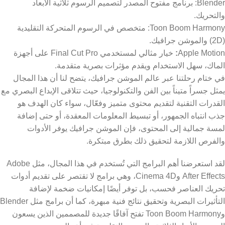
Blender: برنامج مفتوح المصدر لتصميم الرسوم ثلاثية الأبعاد
والتحريك.
Toon Boom Harmony: متخصص في الرسوم المتحركة التقليدية
(2D) والموشن جرافيك.
Apple Motion
:
خيار مثالي لمستخدمي Final Cut Pro على أجهزة
الماك، سهل الاستخدام ويقدم مؤثرات بصرية متقدمة.
في ختام رحلتنا عبر عالم الموشن جرافيك، يتضح لنا أن هذا المجال
يمثل جسراً متيناً بين الفن والتكنولوجيا، حيث تتلاقى الإبداع البصري مع
القدرات التقنية لتقديم محتوى متميز وفعّال، سواء كان الهدف هو
جذب انتباه الجمهور، أو تبسيط المعلومات المعقدة، أو حتى إضافة
لمسة جمالية إلى المحتوى، فإن الموشن جرافيك يوفر الأدوات
والفرص اللازمة لتحقيق ذلك بطرق مبتكرة.
لقد استعرضنا أهم البرامج التي تُستخدم في هذا المجال، مثل Adobe
After Effects وCinema 4D، وهي برامج لا تقتصر على تقديم أدوات
تحريك العناصر فحسب، بل توفر أيضًا إمكانيات ضخمة لإضافة
التأثيرات البصرية وتحقيق نتائج فنية مبهرة، كما أن برامج مثل Blender
وToon Boom Harmony تفتح آفاقًا جديدة للمصممين الذين يسعون