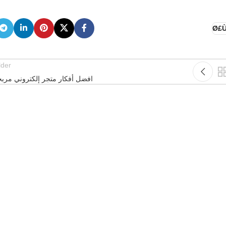
Ø£Ù
lder
افضل أفكار متجر إلكتروني مربح