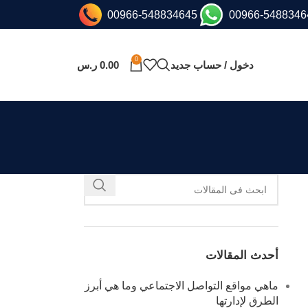
00966-548834645
00966-5488346
0
دخول / حساب جديد
0.00
ر.س
أحدث المقالات
ماهي مواقع التواصل الاجتماعي وما هي أبرز
الطرق لإدارتها