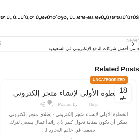
Ø¶Ù„ Ù…ÙˆÙ‚Ø¹ Ù„Ø¥Ù†Ø´Ø§Ø¡ Ù…ØªØ¬Ø± Ø¥Ù„ÙƒØªØ±ÙˆÙ†ÙŠ
Newer
5 من أفضل شركات الدفع الإلكتروني في السعودية
Related Posts
UNCATEGORIZED
18
الخطوة الأولى لإنشاء متجر إلكتروني
مايو
0
Posted by
Help
الخطوة الأولى لإنشاء متجر إلكتروني - إطلاق متجر إلكتروني
يمكن أن يكون بمثابة تحول كبير لأي رائد أعمال يسعى لترك
بصمته في عالم التجارة ا...