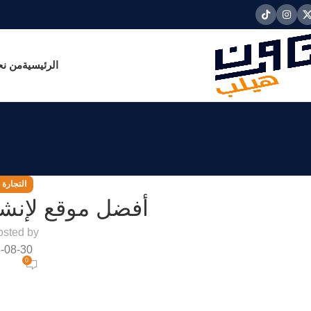
الرئيسية
من ن
التجارة ا
أفضل موقع لإنشا
osted by
-08-30
0