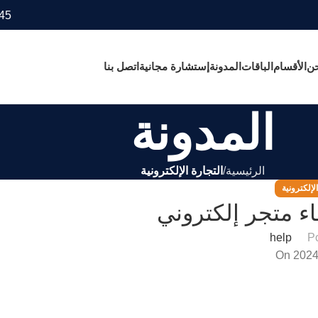
45
حن
الأقسام
الباقات
المدونة
إستشارة مجانية
اتصل بنا
المدونة
الرئيسية
التجارة الإلكترونية
لإلكترونية
ء متجر إلكتروني
help
P
On 2024