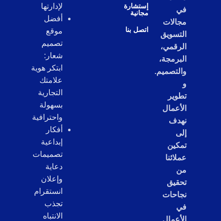
إستشارة
لإدارتها
في
مجانية
أفضل
مجالات
اتصل بنا
موقع
التسويق
تصميم
الرقمي،
شعار:
البرمجة،
ابتكر هوية
والتصميم.
علامتك
و
التجارية
تطوير
بسهولة
الأعمال
واحترافية
نهدف
أفكار
إلى
إبداعية
تمكين
تصميمات
عملائنا
دعاية
من
وإعلان
تحقيق
انستقرام
نجاحات
تجذب
في
الانتباه
الأعمال