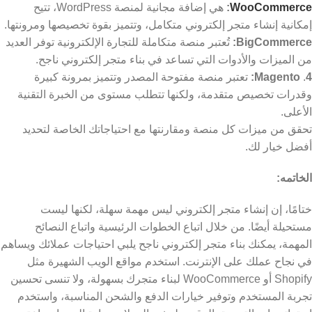
WooCommerce
:
هي إضافة مجانية لمنصة WordPress، تتيح
إمكانية إنشاء متجر إلكتروني متكامل، وتتميز بقوة تخصيصها ومرونتها.
BigCommerce:
تُعتبر منصة متكاملة للتجارة الإلكترونية توفر العديد
من الميزات والأدوات التي تساعد في بناء متجر إلكتروني ناجح.
4
.
Magento:
تعتبر منصة مفتوحة المصدر وتتميز بمرونة كبيرة
وقدرات تخصيص متقدمة، ولكنها تتطلب مستوى من الخبرة التقنية
الأعلى.
تحقق من ميزات كل منصة ومقارنتها مع احتياجاتك الخاصة لتحديد
أفضل خيار لك.
الخاتمه:
ختامًا، إن إنشاء متجر إلكتروني ليس مهمة سهلة، لكنها ليست
مستحيلة أيضًا. من خلال اتباع الخطوات الرئيسية واتباع النصائح
المهمة، يمكنك بناء متجر إلكتروني ناجح يلبي احتياجات عملائك ويساهم
في نجاح عملك على الإنترنت. استخدم مواقع الويب الشهيرة مثل
Shopify أو WooCommerce لبناء متجرك بسهولة، ولا تنسى تحسين
تجربة المستخدم وتوفير خيارات الدفع والشحن المناسبة، واستخدم