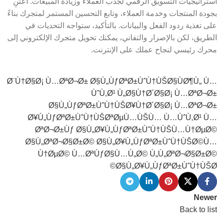
استراتيجيات التسويق الرقمي لجذب العملاء وزيادة المبيعات. اعتنِ
بجودة المنتجات وخدمة العملاء، وتابع التحسين المستمر لمتجرك بناءً
على تغذية ردود الفعل والبيانات. بالتأكيد، ستواجه التحديات في
الطريق، لكن بالإصرار والتفاني، يمكنك تحويل متجرك الإلكتروني إلى
محرك رئيسي لنجاح عملك على الإنترنت.
Ø¨Ù†Ø§Ø¡ Ù…ØªØ¬Ø± Ø§Ù„ÙƒØªØ±ÙˆÙ†ÙŠ
Ø§ÙØ¶Ù„ Ù…
ÙˆÙ‚Ø¹ Ù„Ø§Ù†Ø´Ø§Ø¡ Ù…ØªØ¬Ø±
Ø§Ù„ÙƒØªØ±ÙˆÙ†ÙŠ
Ø¥Ù†Ø´Ø§Ø¡ Ù…ØªØ¬Ø±
Ø¥Ù„ÙƒØªØ±ÙˆÙ†ÙŠ
ØªØµÙ…ÙŠÙ… Ù…ÙˆÙ‚Ø¹ Ù…
ØªØ¬Ø±Ùƒ Ø§Ù„Ø¥Ù„ÙƒØªØ±ÙˆÙ†ÙŠ
Ù…Ù†ØµØ©
Ø§Ù„ØªØ¬Ø§Ø±Ø© Ø§Ù„Ø¥Ù„ÙƒØªØ±ÙˆÙ†ÙŠØ©
Ù…
Ù†ØµØ© Ù…ØªÙƒØ§Ù…Ù„Ø© Ù„Ù„ØªØ¬Ø§Ø±Ø©
Ø§Ù„Ø¥Ù„ÙƒØªØ±ÙˆÙ†ÙŠØ©
Newer
Back to list