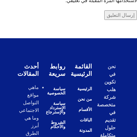
لاستخدامها المرة المقبلة في تعليقي.
القائمة
روابط
أحدث
نحن
الرئيسية
سريعة
المقالات
في
تكوين
ماهي
الرئيسية
سياسة
هلب
الخصوصية
مواقع
شركة
من نحن
التواصل
سياسة
متخصصة
الإسترداد
الأقسام
الاجتماعي
والإسترجاع
في
وما هي
تقديم
الباقات
الشروط
أبرز
والأحكام
حلول
المدونة
الطرق
متكاملة