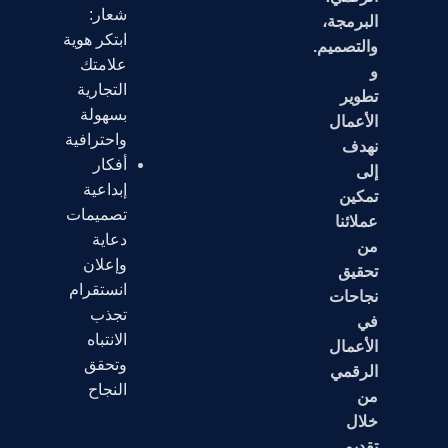
شعار:
البرمجة،
ابتكر هوية
والتصميم.
علامتك
و
التجارية
تطوير
بسهولة
الأعمال
واحترافية
نهدف
أفكار
إلى
إبداعية
تمكين
تصميمات
عملائنا
دعاية
من
وإعلان
تحقيق
انستقرام
نجاحات
تجذب
في
الانتباه
الأعمال
وتحقق
الرقمي
النجاح
من
خلال
تقديم