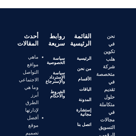
القائمة
روابط
أحدث
نحن
الرئيسية
سريعة
المقالات
في
تكوين
ماهي
الرئيسية
سياسة
هلب
الخصوصية
مواقع
شركة
من نحن
التواصل
سياسة
متخصصة
الإسترداد
الأقسام
الاجتماعي
والإسترجاع
في
وما هي
تقديم
الباقات
الشروط
أبرز
والأحكام
حلول
المدونة
الطرق
متكاملة
إستشارة
لإدارتها
في
مجانية
أفضل
مجالات
اتصل بنا
موقع
التسويق
تصميم
الرقمي،