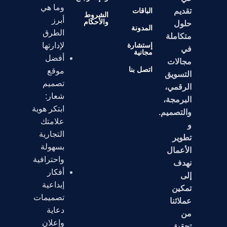
وما هي
تقديم
الباقات
الشروط
أبرز
والأحكام
حلول
المدونة
الطرق
متكاملة
إستشارة
لإدارتها
في
مجانية
أفضل
مجالات
اتصل بنا
موقع
التسويق
تصميم
الرقمي،
شعار:
البرمجة،
ابتكر هوية
والتصميم.
علامتك
و
التجارية
تطوير
بسهولة
الأعمال
واحترافية
نهدف
أفكار
إلى
إبداعية
تمكين
تصميمات
عملائنا
دعاية
من
وإعلان
تحقيق