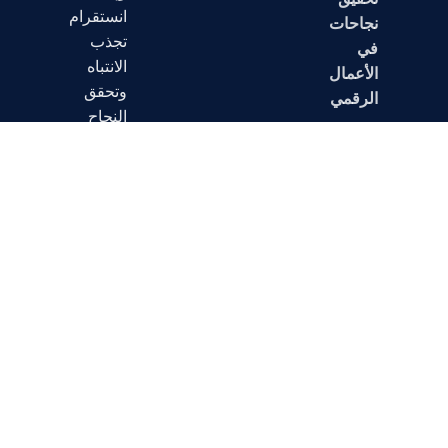
انستقرام
نجاحات
تجذب
في
الانتباه
الأعمال
وتحقق
الرقمي
النجاح
من
خلال
تقديم
خدمات
مبتكرة
ومتخصصة
تلبي
احتياجاتهم
وتفوق
توقعاتهم.