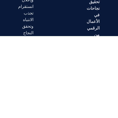
تحقيق
انستقرام
نجاحات
تجذب
في
الانتباه
الأعمال
وتحقق
الرقمي
النجاح
من
خلال
تقديم
خدمات
مبتكرة
ومتخصصة
تلبي
احتياجاتهم
وتفوق
توقعاتهم.