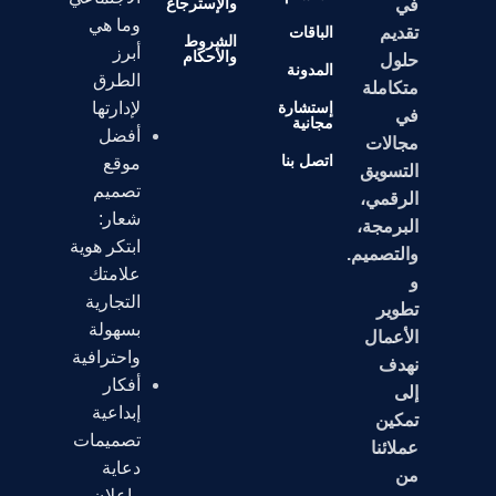
والإسترجاع
في
وما هي
تقديم
الباقات
الشروط
أبرز
والأحكام
حلول
المدونة
الطرق
متكاملة
إستشارة
لإدارتها
في
مجانية
أفضل
مجالات
اتصل بنا
موقع
التسويق
تصميم
الرقمي،
شعار:
البرمجة،
ابتكر هوية
والتصميم.
علامتك
و
التجارية
تطوير
بسهولة
الأعمال
واحترافية
نهدف
أفكار
إلى
إبداعية
تمكين
تصميمات
عملائنا
دعاية
من
وإعلان