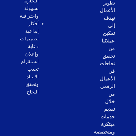
التجارية
تطوير
بسهولة
الأعمال
واحترافية
نهدف
أفكار
إلى
إبداعية
تمكين
تصميمات
عملائنا
دعاية
من
وإعلان
تحقيق
انستقرام
نجاحات
تجذب
في
الانتباه
الأعمال
وتحقق
الرقمي
النجاح
من
خلال
تقديم
خدمات
مبتكرة
ومتخصصة