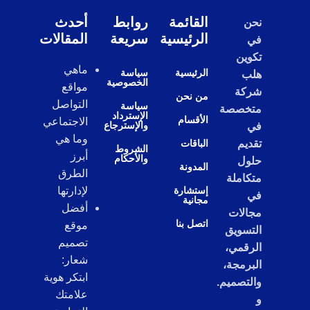
القائمة
روابط
أحدث
نحن
الرئيسية
سريعة
المقالات
في
تكوين
ماهي
الرئيسية
سياسة
هلب
الخصوصية
مواقع
شركة
من نحن
التواصل
سياسة
متخصصة
الإسترداد
الأقسام
الاجتماعي
والإسترجاع
في
وما هي
تقديم
الباقات
الشروط
أبرز
والأحكام
حلول
المدونة
الطرق
متكاملة
إستشارة
لإدارتها
في
مجانية
أفضل
مجالات
اتصل بنا
موقع
التسويق
تصميم
الرقمي،
شعار:
البرمجة،
ابتكر هوية
والتصميم.
علامتك
و