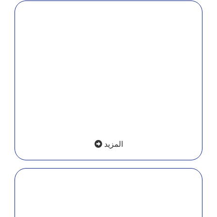
باقات البداية والانطلاق
حلول مناسبة للمشاريع الجديدة أو الحسابات التي تريد
بداية منظمة قبل التوسع.
المزيد
باقات النمو والتوسع
حلول موجهة للأنشطة التي تريد زيادة الطلبات تحسين