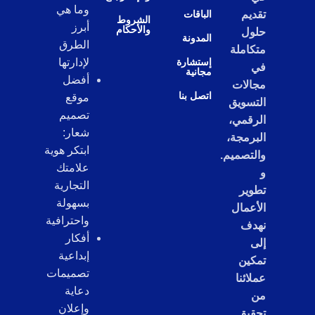
وما هي
تقديم
الباقات
الشروط
أبرز
والأحكام
حلول
المدونة
الطرق
متكاملة
إستشارة
لإدارتها
في
مجانية
أفضل
مجالات
اتصل بنا
موقع
التسويق
تصميم
الرقمي،
شعار:
البرمجة،
ابتكر هوية
والتصميم.
علامتك
و
التجارية
تطوير
بسهولة
الأعمال
واحترافية
نهدف
أفكار
إلى
إبداعية
تمكين
تصميمات
عملائنا
دعاية
من
وإعلان
تحقيق