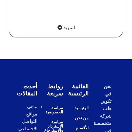
المزيد
القائمة
روابط
أحدث
نحن
الرئيسية
سريعة
المقالات
في
تكوين
ماهي
الرئيسية
سياسة
هلب
الخصوصية
مواقع
شركة
من نحن
التواصل
سياسة
متخصصة
الإسترداد
الأقسام
الاجتماعي
والإسترجاع
في