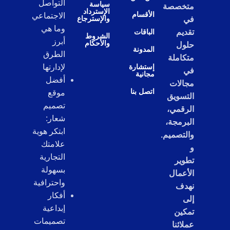
التواصل
سياسة
متخصصة
الإسترداد
الأقسام
الاجتماعي
والإسترجاع
في
وما هي
تقديم
الباقات
الشروط
أبرز
والأحكام
حلول
المدونة
الطرق
متكاملة
إستشارة
لإدارتها
في
مجانية
أفضل
مجالات
اتصل بنا
موقع
التسويق
تصميم
الرقمي،
شعار:
البرمجة،
ابتكر هوية
والتصميم.
علامتك
و
التجارية
تطوير
بسهولة
الأعمال
واحترافية
نهدف
أفكار
إلى
إبداعية
تمكين
تصميمات
عملائنا