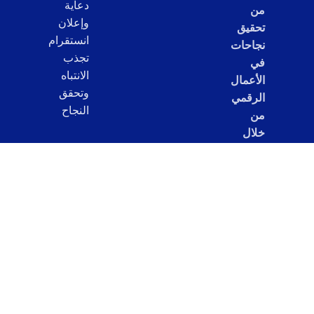
دعاية
من
وإعلان
تحقيق
انستقرام
نجاحات
تجذب
في
الانتباه
الأعمال
وتحقق
الرقمي
النجاح
من
خلال
تقديم
خدمات
مبتكرة
ومتخصصة
تلبي
احتياجاتهم
وتفوق
توقعاتهم.