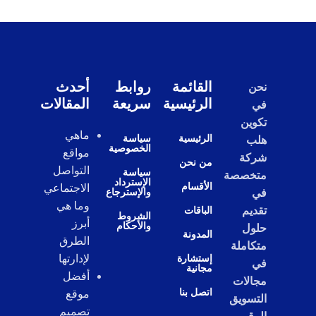
القائمة
روابط
أحدث
نحن
الرئيسية
سريعة
المقالات
في
تكوين
ماهي
الرئيسية
سياسة
هلب
الخصوصية
مواقع
شركة
من نحن
التواصل
سياسة
متخصصة
الإسترداد
الأقسام
الاجتماعي
والإسترجاع
في
وما هي
تقديم
الباقات
الشروط
أبرز
والأحكام
حلول
المدونة
الطرق
متكاملة
إستشارة
لإدارتها
في
مجانية
أفضل
مجالات
اتصل بنا
موقع
التسويق
تصميم