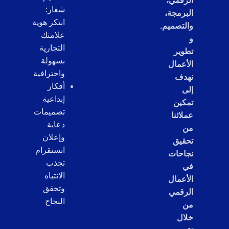
الرقمي،
شعار:
البرمجة،
ابتكر هوية
والتصميم.
علامتك
و
التجارية
تطوير
بسهولة
الأعمال
واحترافية
نهدف
أفكار
إلى
إبداعية
تمكين
تصميمات
عملائنا
دعاية
من
وإعلان
تحقيق
انستقرام
نجاحات
تجذب
في
الانتباه
الأعمال
وتحقق
الرقمي
النجاح
من
خلال