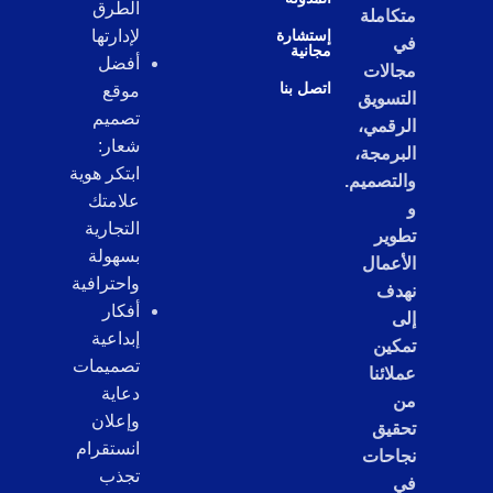
الطرق
متكاملة
إستشارة
لإدارتها
في
مجانية
أفضل
مجالات
اتصل بنا
موقع
التسويق
تصميم
الرقمي،
شعار:
البرمجة،
ابتكر هوية
والتصميم.
علامتك
و
التجارية
تطوير
بسهولة
الأعمال
واحترافية
نهدف
أفكار
إلى
إبداعية
تمكين
تصميمات
عملائنا
دعاية
من
وإعلان
تحقيق
انستقرام
نجاحات
تجذب
في