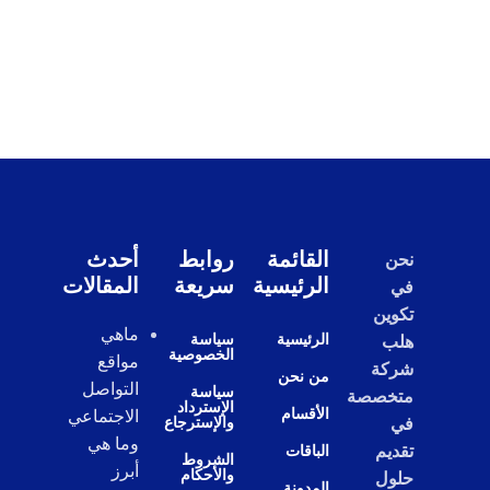
القائمة
روابط
أحدث
نحن
الرئيسية
سريعة
المقالات
في
تكوين
ماهي
الرئيسية
سياسة
هلب
الخصوصية
مواقع
شركة
من نحن
التواصل
سياسة
متخصصة
الإسترداد
الأقسام
الاجتماعي
والإسترجاع
في
وما هي
تقديم
الباقات
الشروط
أبرز
والأحكام
حلول
المدونة