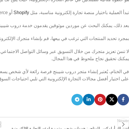
تبدأ العملية باختيار منصة تجارة إلكترونية مناسبة، مثل
Shopify
أو WooCommerce.
بعد ذلك، يمكنك البحث عن موردين موثوقين يقدمون خدمة دروب شيبينغ، مثل AliExpress أو
بمجرد تحديد المنتجات التي ترغب في بيعها، قم بإنشاء متجرك الإلكترون
لا تنسَ تعزيز متجرك من خلال التسويق عبر وسائل التواصل الاجتماعي، و
يمكنك تحقيق نجاح ملحوظ في هذا المجال.
في الختام، يُعتبر إنشاء متجر دروب شيبنج فرصة رائعة لأي شخص يسعى ل
على اختيار أفضل مجالات التجارة الإلكترونية التي تلبي احتياجات السوق
Newer
اشتراك أرامكس للمتاجر: خدمات شحن متميزة لدعم التجارة الإلكترونية