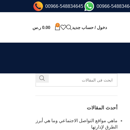
00966-548834645
00966-5488346
0
دخول / حساب جديد
0.00
ر.س
أحدث المقالات
ماهي مواقع التواصل الاجتماعي وما هي أبرز
الطرق لإدارتها