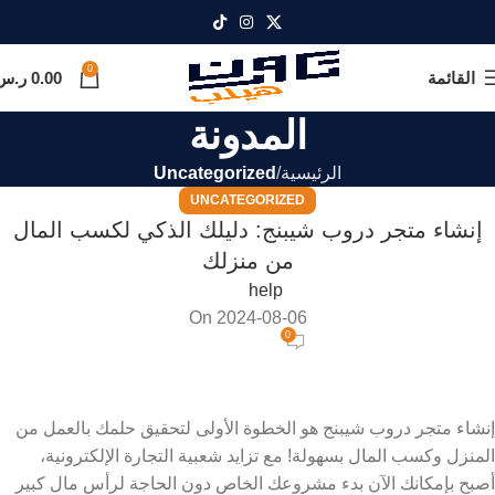
0
القائمة
0.00
ر.س
المدونة
الرئيسية
Uncategorized
UNCATEGORIZED
إنشاء متجر دروب شيبنج: دليلك الذكي لكسب المال
من منزلك
help
On 2024-08-06
0
إنشاء متجر دروب شيبنج هو الخطوة الأولى لتحقيق حلمك بالعمل من
المنزل وكسب المال بسهولة! مع تزايد شعبية التجارة الإلكترونية،
أصبح بإمكانك الآن بدء مشروعك الخاص دون الحاجة لرأس مال كبير