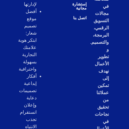
إستشارة
لإدارتها
في
مجانية
أفضل
مجالات
اتصل بنا
موقع
التسويق
تصميم
الرقمي،
شعار:
البرمجة،
ابتكر هوية
والتصميم.
علامتك
و
التجارية
تطوير
بسهولة
الأعمال
واحترافية
نهدف
أفكار
إلى
إبداعية
تمكين
تصميمات
عملائنا
دعاية
من
وإعلان
تحقيق
انستقرام
نجاحات
تجذب
في
الانتباه
الأعمال