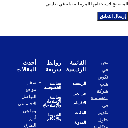
المتصفح لاستخدامها المرة المقبلة في تعليقي.
القائمة
روابط
أحدث
نحن
الرئيسية
سريعة
المقالات
في
تكوين
ماهي
الرئيسية
سياسة
هلب
الخصوصية
مواقع
شركة
من نحن
التواصل
سياسة
متخصصة
الإسترداد
الأقسام
الاجتماعي
والإسترجاع
في
وما هي
تقديم
الباقات
الشروط
أبرز
والأحكام
حلول
المدونة
الطرق
متكاملة