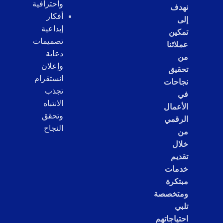
واحترافية
نهدف
أفكار
إلى
إبداعية
تمكين
تصميمات
عملائنا
دعاية
من
وإعلان
تحقيق
انستقرام
نجاحات
تجذب
في
الانتباه
الأعمال
وتحقق
الرقمي
النجاح
من
خلال
تقديم
خدمات
مبتكرة
ومتخصصة
تلبي
احتياجاتهم