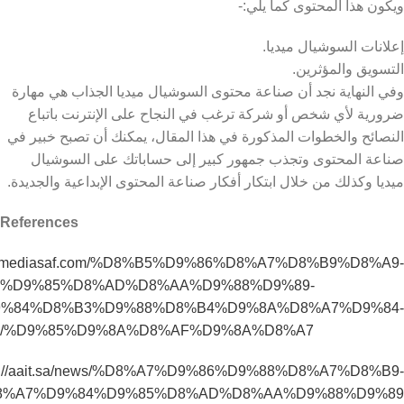
ويكون هذا المحتوى كما يلي:-
إعلانات السوشيال ميديا.
التسويق والمؤثرين.
وفي النهاية نجد أن صناعة محتوى السوشيال ميديا الجذاب هي مهارة
ضرورية لأي شخص أو شركة ترغب في النجاح على الإنترنت باتباع
النصائح والخطوات المذكورة في هذا المقال، يمكنك أن تصبح خبير في
صناعة المحتوى وتجذب جمهور كبير إلى حساباتك على السوشيال
ميديا وكذلك من خلال ابتكار أفكار صناعة المحتوى الإبداعية والجديدة.
References
://mediasaf.com/%D8%B5%D9%86%D8%A7%D8%B9%D8%A9-
%D9%85%D8%AD%D8%AA%D9%88%D9%89-
%84%D8%B3%D9%88%D8%B4%D9%8A%D8%A7%D9%84-
%D9%85%D9%8A%D8%AF%D9%8A%D8%A7/
ps://aait.sa/news/%D8%A7%D9%86%D9%88%D8%A7%D8%B9-
8%A7%D9%84%D9%85%D8%AD%D8%AA%D9%88%D9%89/