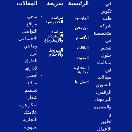
الرئيسية
سريعة
المقالات
في
تكوين
ماهي
الرئيسية
سياسة
هلب
الخصوصية
مواقع
شركة
من نحن
التواصل
سياسة
متخصصة
الإسترداد
الأقسام
الاجتماعي
والإسترجاع
في
وما هي
تقديم
الباقات
الشروط
أبرز
والأحكام
حلول
المدونة
الطرق
متكاملة
إستشارة
لإدارتها
في
مجانية
أفضل
مجالات
اتصل بنا
موقع
التسويق
تصميم
الرقمي،
شعار:
البرمجة،
ابتكر هوية
والتصميم.
علامتك
و
التجارية
تطوير
بسهولة
الأعمال