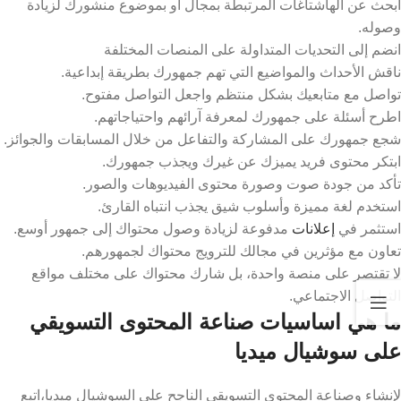
ابحث عن الهاشتاغات المرتبطة بمجال أو بموضوع منشورك لزيادة
وصوله.
انضم إلى التحديات المتداولة على المنصات المختلفة
ناقش الأحداث والمواضيع التي تهم جمهورك بطريقة إبداعية.
تواصل مع متابعيك بشكل منتظم واجعل التواصل مفتوح.
اطرح أسئلة على جمهورك لمعرفة آرائهم واحتياجاتهم.
شجع جمهورك على المشاركة والتفاعل من خلال المسابقات والجوائز.
ابتكر محتوى فريد يميزك عن غيرك ويجذب جمهورك.
تأكد من جودة صوت وصورة محتوى الفيديوهات والصور.
استخدم لغة مميزة وأسلوب شيق يجذب انتباه القارئ.
استثمر في
إعلانات
مدفوعة لزيادة وصول محتواك إلى جمهور أوسع.
تعاون مع مؤثرين في مجالك للترويج محتواك لجمهورهم.
لا تقتصر على منصة واحدة، بل شارك محتواك على مختلف مواقع
التواصل الاجتماعي.
ما هي اساسيات صناعة المحتوى التسويقي
على سوشيال ميديا
لإنشاء و
صناعة المحتوى التسويقي
الناجح على السوشيال ميديا،اتبع