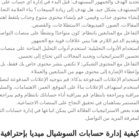
تحديد الهدف والجمهور المستهدف: قبل البدء في إدارة أي حساب على م
المستهدف بشكل جيد. هل تهدف إلى زيادة المبيعات؟ بناء العلامة التجا
إنشاء محتوى جذاب وقيمي: قم بإنشاء محتوى متنوع وجذاب يلتقط اهت
المقالات، الصور، الفيديوهات، الاستطلاعات، والقصص.
التفاعل مع المتابعين بانتظام: كون متواجدًا ونشطًا على منصات التواص
وتقديم الدعم اللازم. هذا يبني علاقات قوية مع الجمهور.
استخدام الأدوات التحليلية: استخدم أدوات التحليل المتاحة على منصات 
تحسين الاستراتيجيات وتحديد المجالات التي تحتاج إلى تحسين.
التفاعل مع المحتوى الشبكي: لا تكتفي بنشر محتوى خاص بك فقط، بل قم 
وإعطاء الإشارة إلى محتوى مهم من المتابعين والعملاء.
استخدام الإعلانات المدفوعة بذكاء: قم بتوجيه الإعلانات المدفوعة 
استخدم استهداف الإعلانات بناءً على الموقع، العمر، الاهتمامات، والسل
مراقبة ومراجعة بانتظام: قم بمراقبة أداء حساباتك بانتظام وقم بمراجعة ا
المستمر يساهمان في تحقيق النجاح على المنصات الاجتماعية.
هذه بعض الاستراتيجيات الفعّالة التي يمكن اتباعها في إدارة حسابات ا
لمعرفة المزيد من التواصل.
كيفية إدارة حسابات السوشيال ميديا بإحترافية: