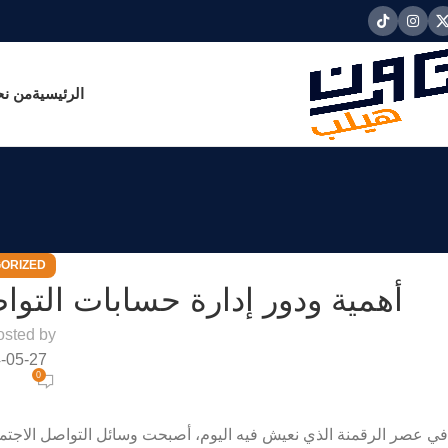
الرئيسية
من ن
ORIZED
أهمية ودور إدارة حسابات التو
osted by
-05-27
0
في عصر الرقمنة الذي نعيش فيه اليوم، أصبحت وسائل التواصل الاج