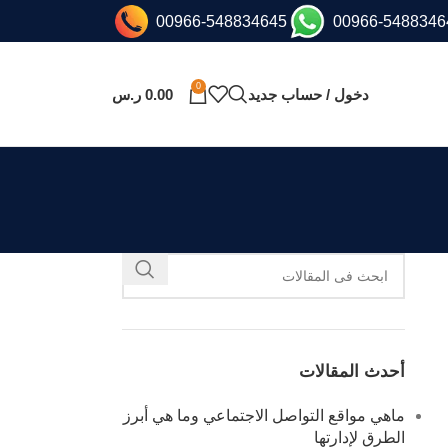
00966-548834645
00966-5488346
0
دخول / حساب جديد
0.00
ر.س
أحدث المقالات
ماهي مواقع التواصل الاجتماعي وما هي أبرز
الطرق لإدارتها